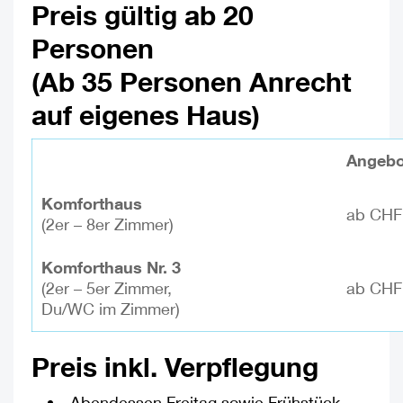
Preis gültig ab 20
Personen
(Ab 35 Personen Anrecht
auf eigenes Haus)
Angebo
Komforthaus
ab CHF
(2er – 8er Zimmer)
Komforthaus Nr. 3
(2er – 5er Zimmer,
ab CHF
Du/WC im Zimmer)
Preis inkl. Verpflegung
Abendessen Freitag sowie Frühstück