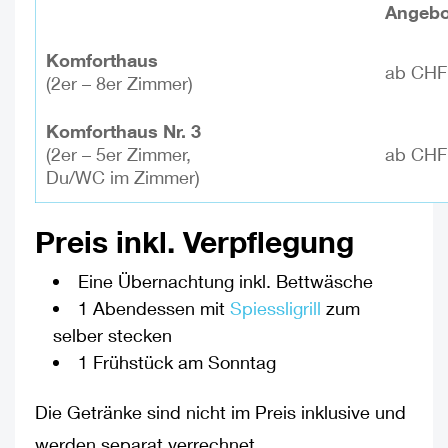
Angebo
Komforthaus
ab CHF
(2er – 8er Zimmer)
Komforthaus Nr. 3
(2er – 5er Zimmer,
ab CHF
Du/WC im Zimmer)
Preis inkl. Verpflegung
Eine Übernachtung inkl. Bettwäsche
1 Abendessen mit
Spiessligrill
zum
selber stecken
1 Frühstück am Sonntag
Die Getränke sind nicht im Preis inklusive und
werden separat verrechnet.