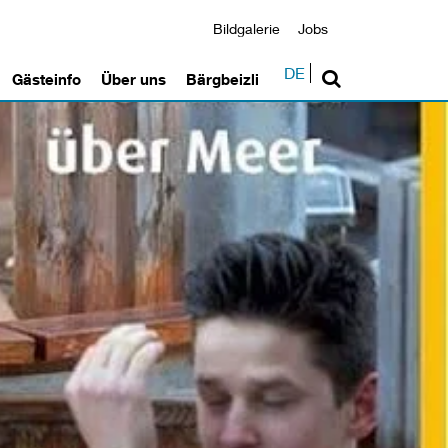
Bildgalerie
Jobs
DE
Gästeinfo
Über uns
Bärgbeizli